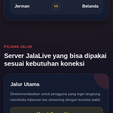
Jerman
Belanda
VS
PILIHAN JALUR
Server JalaLive yang bisa dipakai
sesuai kebutuhan koneksi
Jalur Utama
Direkomendasikan untuk pengguna yang ingin langsung
membuka halaman live streaming dengan koneksi stabil.