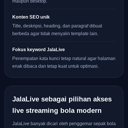
maupun desktop.
Konten SEO unik
Title, deskripsi, heading, dan paragraf dibuat
berbeda agar tidak menyalin template lain.
Fokus keyword JalaLive
Penempatan kata kunci tetap natural agar halaman
enak dibaca dan tetap kuat untuk optimasi.
JalaLive sebagai pilihan akses
live streaming bola modern
JalaLive banyak dicari oleh penggemar sepak bola