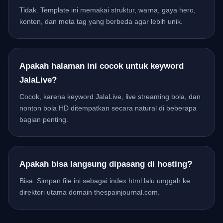
Tidak. Template ini memakai struktur, warna, gaya hero,
konten, dan meta tag yang berbeda agar lebih unik.
Apakah halaman ini cocok untuk keyword
JalaLive?
Cocok, karena keyword JalaLive, live streaming bola, dan
nonton bola HD ditempatkan secara natural di beberapa
bagian penting.
Apakah bisa langsung dipasang di hosting?
Bisa. Simpan file ini sebagai index.html lalu unggah ke
direktori utama domain thespainjournal.com.