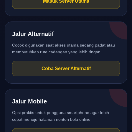
Masuk Server Utama
Jalur Alternatif
Cocok digunakan saat akses utama sedang padat atau
membutuhkan rute cadangan yang lebih ringan.
Coba Server Alternatif
Jalur Mobile
Opsi praktis untuk pengguna smartphone agar lebih
cepat menuju halaman nonton bola online.