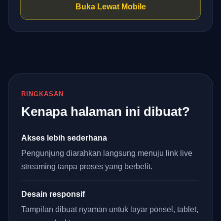
Buka Lewat Mobile
RINGKASAN
Kenapa halaman ini dibuat?
Akses lebih sederhana
Pengunjung diarahkan langsung menuju link live
streaming tanpa proses yang berbelit.
Desain responsif
Tampilan dibuat nyaman untuk layar ponsel, tablet,