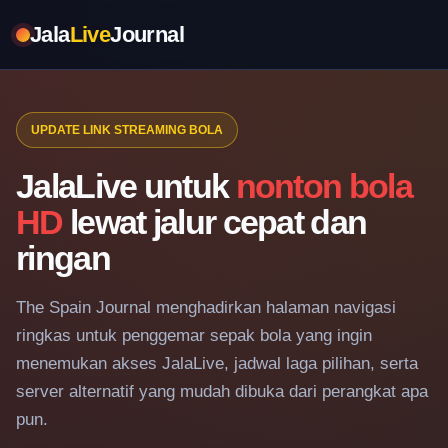
Jala
Live
Journal
UPDATE LINK STREAMING BOLA
JalaLive untuk
nonton bola
HD
lewat jalur cepat dan
ringan
The Spain Journal menghadirkan halaman navigasi
ringkas untuk penggemar sepak bola yang ingin
menemukan akses JalaLive, jadwal laga pilihan, serta
server alternatif yang mudah dibuka dari perangkat apa
pun.